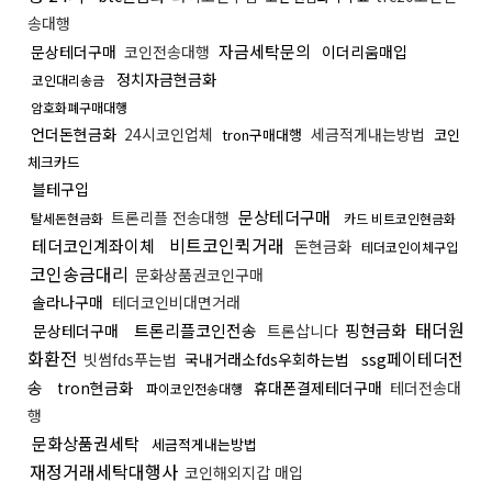
송대행
자금세탁문의
문상테더구매
코인전송대행
이더리움매입
정치자금현금화
코인대리송금
암호화폐구매대행
언더돈현금화
24시코인업체
세금적게내는방법
tron구매대행
코인
체크카드
블테구입
문상테더구매
트론리플 전송대행
탈세돈현금화
카드 비트코인현금화
비트코인퀵거래
테더코인계좌이체
돈현금화
테더코인이체구입
코인송금대리
문화상품권코인구매
솔라나구매
테더코인비대면거래
태더원
트론리플코인전송
핑현금화
문상테더구매
트론삽니다
화환전
ssg페이테더전
빗썸fds푸는법
국내거래소fds우회하는법
송
tron현금화
휴대폰결제테더구매
테더전송대
파이코인전송대행
행
문화상품권세탁
세금적게내는방법
재정거래세탁대행사
코인해외지갑 매입