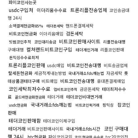
파이코인사는곳
usdc구입처
트론리플전송업체
이더리움수수료
코인송금대
행 24시
핸드폰결제세탁
소액결제현금화85%
테더돈세탁
검돈세탁
비트코인현금화
이더리움매입
비트코인판매사이트
빗썸코인추적
코인대리송금
리플전송대행
컬쳐랜드비트코인구입
구매대행
리플코인판매
테더개인거래
돈믹싱수수료최저
트론리플코인판매
비트코인전송대행
usdc매입
비트송금업체
탈세돈현금화
세금적게내는방법
자금세탁
롯
국내거래소fds깨는법
비트코인전송대행
데상품권테더구매
비트매입
휴대폰결제매입
코인세탁최저수수료
금은돈세탁
테더최저수수
업비트코인추적
료
테더거래
테더코인비대면거래
골드바현금화현금화
국내거래소fds깨는법
잡코인
핑믹싱
usdc현금화
비트코인퀵거래
판매
테더코인판매함
테더코인이체구입
코인 구매대
테더거래
비트코인판매사이트
국내거래소fds시간
행 24시
btc현금화
파이코인구입
trc20코인전
코인 현금화 수수료