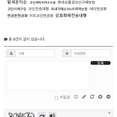
탈세돈믹싱
롯데상품권코인구매방법
코인세탁최저수수료
코인전송대행
테더현금화
코인이체구입
국내거래소fds우회하는법
암호화폐전송대행
현금돈현금화
비트코인현금화
총
0
건의 글이 있습니다.
등록
비밀글