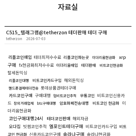
자료실
C515_텔래그램@tetherzon 테더판매 테더 구매
tetherzon
2026-07-03
xrp
리플코인매입
테더최저수수료
리플코인파는곳
이더리움현금화
구매
fx현금화최저수수료
이더리움매입
테더판매
비트코인현금화
탈세돈믹싱
해외돈믹싱
비트코인카드구입
리플코인대행
롯데상품권테더구매
핸드폰결제테더전송
카드코인구매
구매대행
비트코인신용카
무통코인
업비트코인추적
드
이
암호화폐전송대행
비트코인 현금화
장외거래업체
btc구매대행
더리움현금화
코인구매대행24시
테더코인판매
해외자금
엘포인트테더구매
오다집
빗썸코인추적
비트코인카드구입
비트
솔라나구매
신용카드코인구매
솔라나현금화
코인 현금화