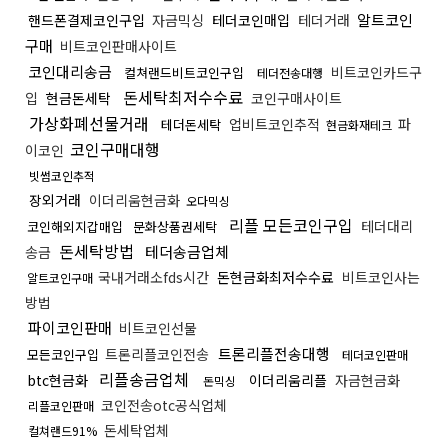
알트코인
핸드폰결제코인구입
자금믹싱
테더코인매입
테더거래
구매
비트코인판매사이트
코인대리송금
비트코인카드구
컬쳐랜드비트코인구입
테더전송대행
돈세탁최저수수료
입
현금돈세탁
코인구매사이트
가상화폐선물거래
업비트코인추적
파
테더돈세탁
현금화재테크
코인구매대행
이코인
빗썸코인추적
장외거래
이더리움현금화
오다믹싱
리플 모든코인구입
테더대리
코인해외지갑매입
문화상품권세탁
돈세탁방법
테더송금업체
송금
국내거래소fds시간
돈현금화최저수수료
비트코인사는
알트코인구매
방법
파이코인판매
비트코인선물
트론리플전송대행
트론리플코인전송
모든코인구입
테더코인판매
리플송금업체
btc현금화
이더리움리플
자금현금화
돈믹싱
코인전송otc공식업체
리플코인판매
돈세탁업체
컬쳐랜드91%