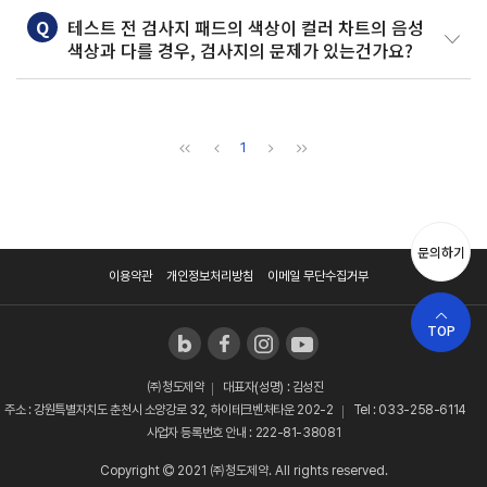
Q
테스트 전 검사지 패드의 색상이 컬러 차트의 음성
색상과 다를 경우, 검사지의 문제가 있는건가요?
1
문의하기
이용약관
개인정보처리방침
이메일 무단수집거부
TOP
㈜청도제약
대표자(성명) : 김성진
주소 : 강원특별자치도 춘천시 소양강로 32, 하이테크벤처타운 202-2
Tel : 033-258-6114
사업자 등록번호 안내 : 222-81-38081
Copyright
2021 ㈜청도제약. All rights reserved.