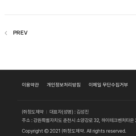
PREV
이용약관
개인정보처리방침
이메일 무단수집거부
㈜청도제약
대표자(성명) : 김성진
주소 : 강원특별자치도 춘천시 소양강로 32, 하이테크벤처타운 2
Copyright
2021 ㈜청도제약. All rights reserved.